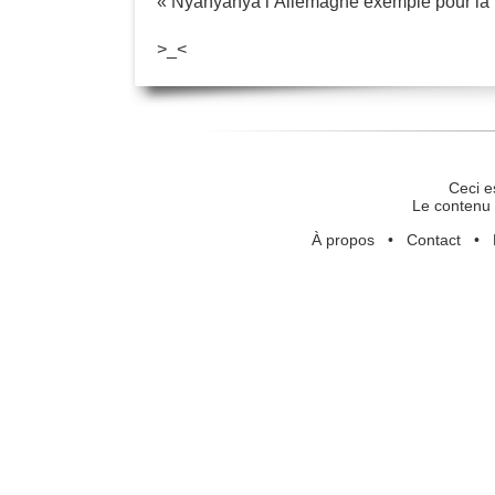
« Nyanyanya l’Allemagne exemple pour la
>_<
Ceci e
Le contenu 
À propos
•
Contact
•