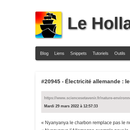
Le Holl
Blog
Liens
Snippets
Tutoriels
Outils
#20945
-
Électricité allemande : 
https://www.sciencesetavenir.fr/nature-environn
Mardi 29 mars 2022 à 12:57:33
« Nyanyanya le charbon remplace pas le nu