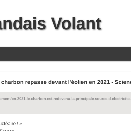
andais Volant
le charbon repasse devant l'éolien en 2021 - Scien
ement/en-2021-le-charbon-est-redevenu-la-principale-source-d-electricit
cléaire ! »