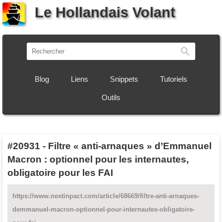
Le Hollandais Volant
Recherch
Blog
Liens
Snippets
Tutoriels
Outils
#20931
-
Filtre « anti-arnaques » d’Emmanuel
Macron : optionnel pour les internautes,
obligatoire pour les FAI
https://www.nextinpact.com/article/68669/filtre-anti-arnaques-
demmanuel-macron-optionnel-pour-internautes-obligatoire-