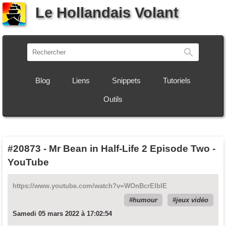
Le Hollandais Volant
Recherch
Blog
Liens
Snippets
Tutoriels
Outils
#20873
-
Mr Bean in Half-Life 2 Episode Two -
YouTube
https://www.youtube.com/watch?v=WOnBcrElblE
humour
jeux vidéo
Samedi 05 mars 2022 à 17:02:54