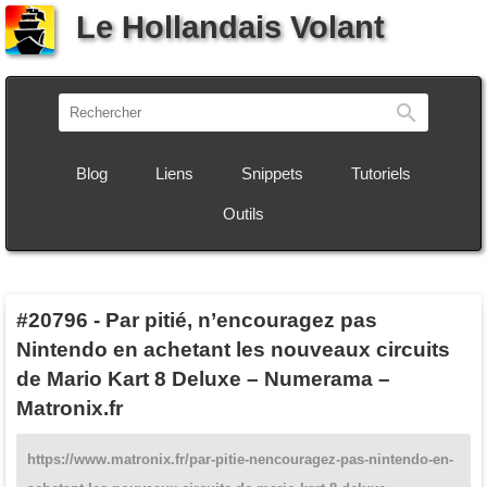
Le Hollandais Volant
Recherch
Blog
Liens
Snippets
Tutoriels
Outils
#20796
-
Par pitié, n’encouragez pas
Nintendo en achetant les nouveaux circuits
de Mario Kart 8 Deluxe – Numerama –
Matronix.fr
https://www.matronix.fr/par-pitie-nencouragez-pas-nintendo-en-