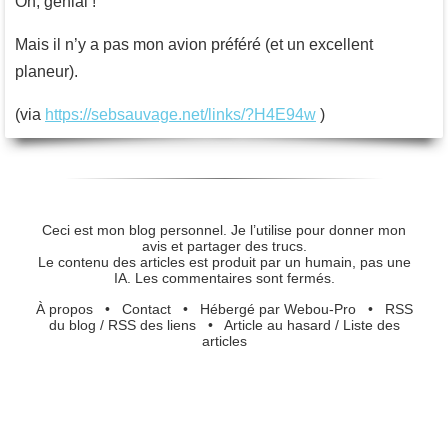
Oh, génial !
Mais il n’y a pas mon avion préféré (et un excellent
planeur).
(via
https://sebsauvage.net/links/?H4E94w
)
Ceci est mon blog personnel. Je l’utilise pour donner mon
avis et partager des trucs.
Le contenu des articles est produit par un humain, pas une
IA. Les commentaires sont fermés.
À propos
•
Contact
•
Hébergé par Webou-Pro
•
RSS
du blog
/
RSS des liens
•
Article au hasard
/
Liste des
articles