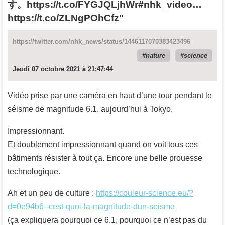
す。https://t.co/FYGJQLjhWr#nhk_video…
https://t.co/ZLNgPOhCfz"
https://twitter.com/nhk_news/status/1446117070383423496
nature
science
Jeudi 07 octobre 2021 à 21:47:44
Vidéo prise par une caméra en haut d’une tour pendant le
séisme de magnitude 6.1, aujourd’hui à Tokyo.
Impressionnant.
Et doublement impressionnant quand on voit tous ces
bâtiments résister à tout ça. Encore une belle prouesse
technologique.
Ah et un peu de culture :
https://couleur-science.eu/?
d=0e94b6--cest-quoi-la-magnitude-dun-seisme
(ça expliquera pourquoi ce 6.1, pourquoi ce n’est pas du