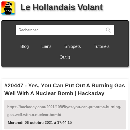
Le Hollandais Volant
Recherch
Blog
Liens
Snippets
Tutoriels
Outils
#20447
-
Yes, You Can Put Out A Burning Gas
Well With A Nuclear Bomb | Hackaday
https://hackaday.com/2021/10/05/yes-you-can-put-out-a-burning-
gas-well-with-a-nuclear-bomb/
Mercredi 06 octobre 2021 à 17:44:15