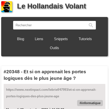
Le Hollandais Volant
Recherch
Blog
Liens
Snippets
Tutoriels
Outils
#20348
-
Et si on apprenait les portes
logiques dès le plus jeune âge ?
https://www.nextinpact.com/lebrief/47993/et-si-on-apprenait-
portes-logiques-des-plus-jeune-age
informatique