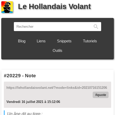
Le Hollandais Volant
Recherch
Blog
Liens
Snippets
Tutoriels
Outils
#20229
-
Note
https://lehollandaisvolant.net/?mode=links&id=20210716151206
quote
Vendredi 16 juillet 2021 à 15:12:06
Un âne dit au tigre :