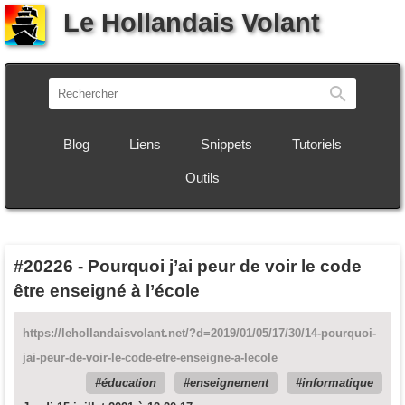
Le Hollandais Volant
Recherch
Blog
Liens
Snippets
Tutoriels
Outils
#20226
-
Pourquoi j’ai peur de voir le code
être enseigné à l’école
https://lehollandaisvolant.net/?d=2019/01/05/17/30/14-pourquoi-
jai-peur-de-voir-le-code-etre-enseigne-a-lecole
éducation
enseignement
informatique