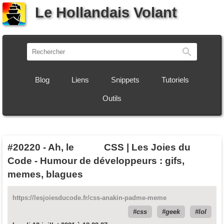
Le Hollandais Volant
Recherch
Blog
Liens
Snippets
Tutoriels
Outils
#20220
-
Ah, le CSS | Les Joies du
Code - Humour de développeurs : gifs,
memes, blagues
https://lesjoiesducode.fr/css-anakin-padme-meme
css
geek
lol