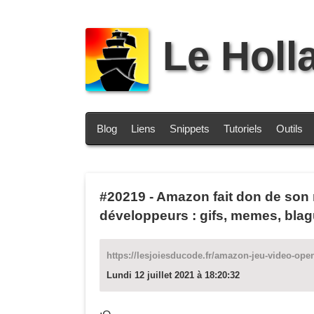
Le Holl
Blog
Liens
Snippets
Tutoriels
Outils
#20219
-
Amazon fait don de son 
développeurs : gifs, memes, bla
https://lesjoiesducode.fr/amazon-jeu-video-ope
Lundi 12 juillet 2021 à 18:20:32