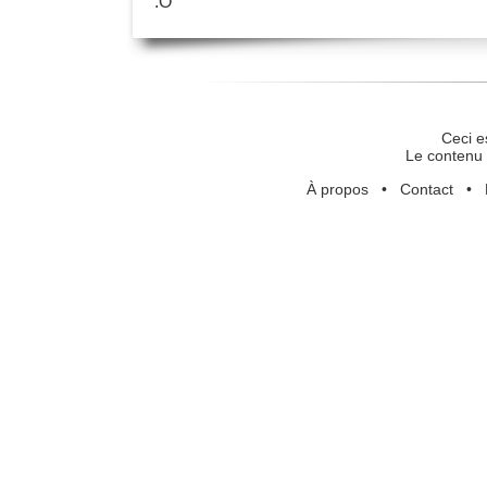
:O
Ceci e
Le contenu 
À propos
•
Contact
•