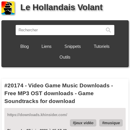
Le Hollandais Volant
Recherch
Blog
Liens
Snippets
Tutoriels
Outils
#20174
-
Video Game Music Downloads -
Free MP3 OST downloads - Game
Soundtracks for download
https://downloads.khinsider.com/
jeux vidéo
musique