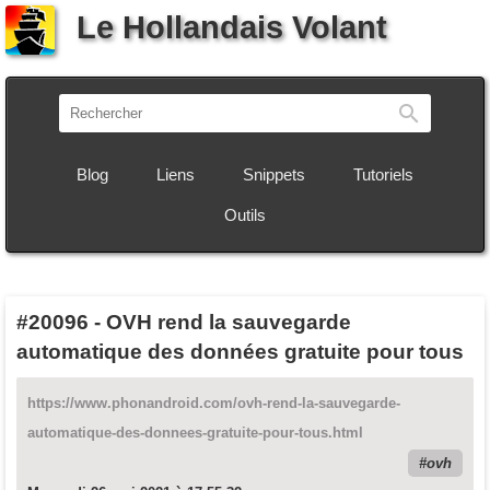
Le Hollandais Volant
Recherch
Blog
Liens
Snippets
Tutoriels
Outils
#20096
-
OVH rend la sauvegarde
automatique des données gratuite pour tous
https://www.phonandroid.com/ovh-rend-la-sauvegarde-
automatique-des-donnees-gratuite-pour-tous.html
ovh