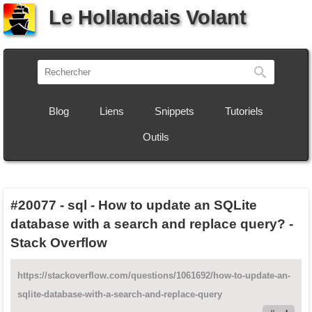
Le Hollandais Volant
Recherch
Blog
Liens
Snippets
Tutoriels
Outils
#20077
-
sql - How to update an SQLite
database with a search and replace query? -
Stack Overflow
https://stackoverflow.com/questions/1061692/how-to-update-an-
sqlite-database-with-a-search-and-replace-query