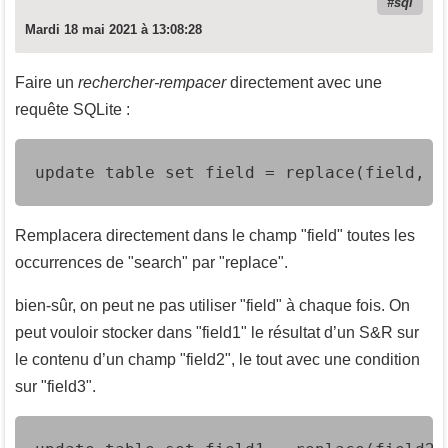
sql
Mardi 18 mai 2021 à 13:08:28
Faire un
rechercher-rempacer
directement avec une
requête SQLite :
update table set field = replace(field, '
Remplacera directement dans le champ "field" toutes les
occurrences de "search" par "replace".
bien-sûr, on peut ne pas utiliser "field" à chaque fois. On
peut vouloir stocker dans "field1" le résultat d’un S&R sur
le contenu d’un champ "field2", le tout avec une condition
sur "field3".