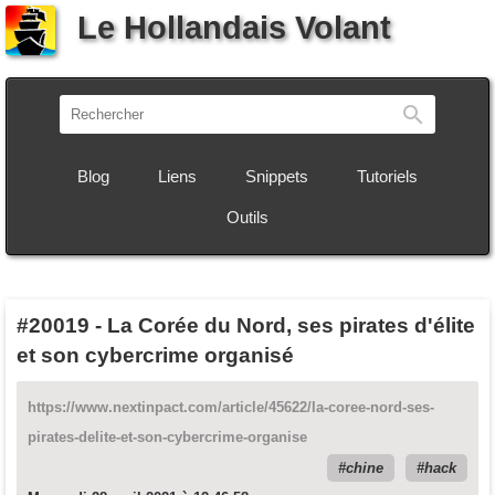
Le Hollandais Volant
Recherch
Blog
Liens
Snippets
Tutoriels
Outils
#20019
-
La Corée du Nord, ses pirates d'élite
et son cybercrime organisé
https://www.nextinpact.com/article/45622/la-coree-nord-ses-
pirates-delite-et-son-cybercrime-organise
chine
hack