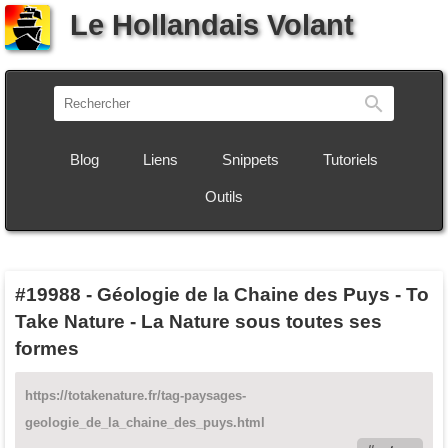
Le Hollandais Volant
Recherch
Blog
Liens
Snippets
Tutoriels
Outils
#19988
-
Géologie de la Chaine des Puys - To
Take Nature - La Nature sous toutes ses
formes
https://totakenature.fr/tag-paysages-
geologie_de_la_chaine_des_puys.html