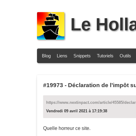
Le Holl
Blog
Liens
Snippets
Tutoriels
Outils
#19973
-
Déclaration de l’impôt su
https://www.nextinpact.com/article/45585/declar
Vendredi 09 avril 2021 à 17:19:38
Quelle horreur ce site.