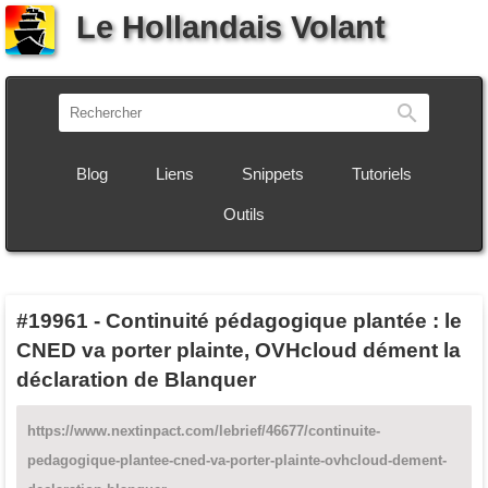
Le Hollandais Volant
Recherch
Blog
Liens
Snippets
Tutoriels
Outils
#19961
-
Continuité pédagogique plantée : le
CNED va porter plainte, OVHcloud dément la
déclaration de Blanquer
https://www.nextinpact.com/lebrief/46677/continuite-
pedagogique-plantee-cned-va-porter-plainte-ovhcloud-dement-