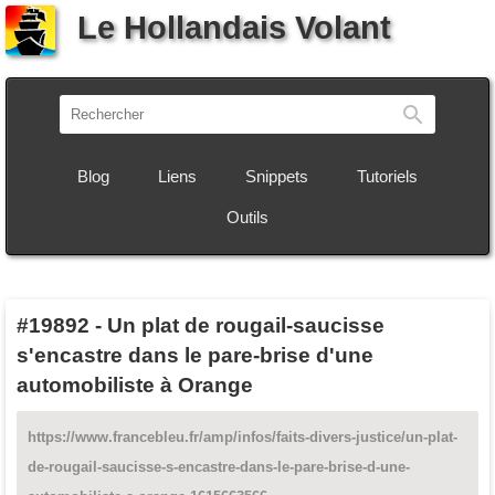
Le Hollandais Volant
Recherch
Blog
Liens
Snippets
Tutoriels
Outils
#19892
-
Un plat de rougail-saucisse
s'encastre dans le pare-brise d'une
automobiliste à Orange
https://www.francebleu.fr/amp/infos/faits-divers-justice/un-plat-
de-rougail-saucisse-s-encastre-dans-le-pare-brise-d-une-