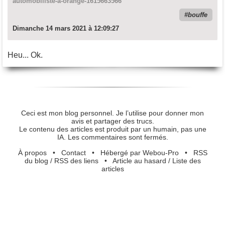
automobiliste-a-orange-1615663566
bouffe
Dimanche 14 mars 2021 à 12:09:27
Heu... Ok.
Ceci est mon blog personnel. Je l’utilise pour donner mon
avis et partager des trucs.
Le contenu des articles est produit par un humain, pas une
IA. Les commentaires sont fermés.
À propos
•
Contact
•
Hébergé par Webou-Pro
•
RSS
du blog
/
RSS des liens
•
Article au hasard
/
Liste des
articles