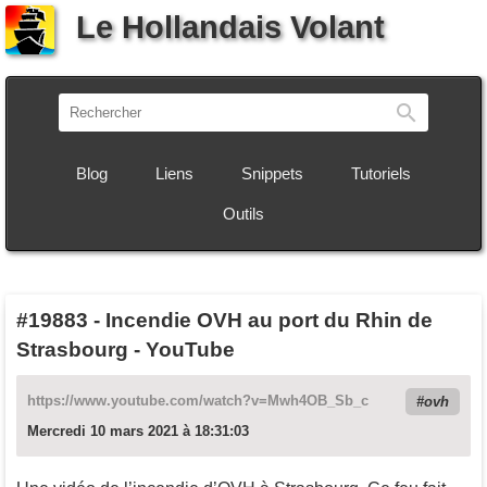
Le Hollandais Volant
Recherch
Blog
Liens
Snippets
Tutoriels
Outils
#19883
-
Incendie OVH au port du Rhin de
Strasbourg - YouTube
https://www.youtube.com/watch?v=Mwh4OB_Sb_c
ovh
Mercredi 10 mars 2021 à 18:31:03