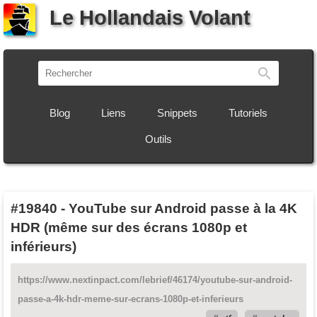
Le Hollandais Volant
Recherch
Blog
Liens
Snippets
Tutoriels
Outils
#19840
-
YouTube sur Android passe à la 4K
HDR (même sur des écrans 1080p et
inférieurs)
https://www.nextinpact.com/lebrief/46174/youtube-sur-android-
passe-a-4k-hdr-meme-sur-ecrans-1080p-et-inferieurs