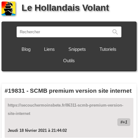
Le Hollandais Volant
Recherch
Blog
Liens
Snippets
Tutoriels
Outils
#19831
-
SCMB premium version site internet
https://secouchermoinsbete.fr/86311-scmb-premium-version-
site-internet
+1
Jeudi 18 février 2021 à 21:44:02