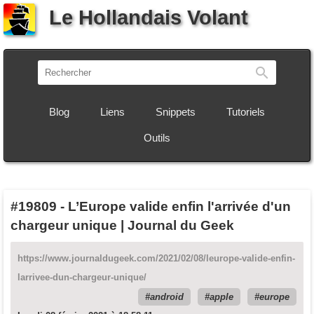
Le Hollandais Volant
Recherch
Blog
Liens
Snippets
Tutoriels
Outils
#19809
-
L’Europe valide enfin l'arrivée d'un
chargeur unique | Journal du Geek
https://www.journaldugeek.com/2021/02/08/leurope-valide-enfin-
larrivee-dun-chargeur-unique/
android
apple
europe