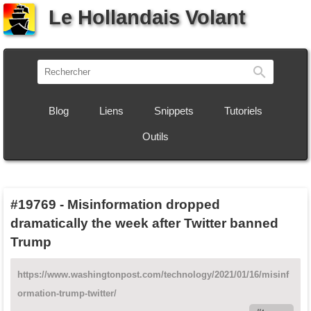
Le Hollandais Volant
Recherch
Blog
Liens
Snippets
Tutoriels
Outils
#19769
-
Misinformation dropped
dramatically the week after Twitter banned
Trump
https://www.washingtonpost.com/technology/2021/01/16/misinf
ormation-trump-twitter/