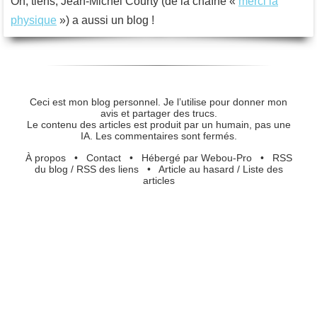
Oh, tiens, Jean-Michel Courty (de la chaîne «
merci la
physique
») a aussi un blog !
Ceci est mon blog personnel. Je l’utilise pour donner mon
avis et partager des trucs.
Le contenu des articles est produit par un humain, pas une
IA. Les commentaires sont fermés.
À propos
•
Contact
•
Hébergé par Webou-Pro
•
RSS
du blog
/
RSS des liens
•
Article au hasard
/
Liste des
articles