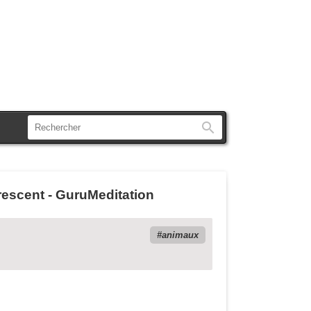
Rechercher
orescent - GuruMeditation
animaux