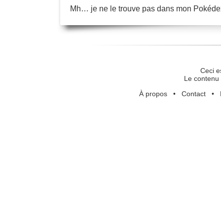
Mh… je ne le trouve pas dans mon Pokédex
Ceci e
Le contenu 
À propos
•
Contact
•