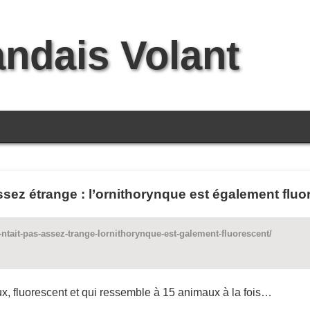
andais Volant
ssez étrange : l’ornithorynque est également flu
tait-pas-assez-trange-lornithorynque-est-galement-fluorescent/
 fluorescent et qui ressemble à 15 animaux à la fois…