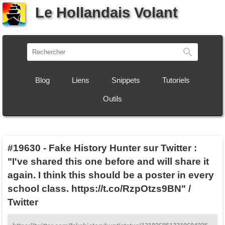
Le Hollandais Volant
Recherch
Blog
Liens
Snippets
Tutoriels
Outils
#19630
-
Fake History Hunter sur Twitter :
"I've shared this one before and will share it
again. I think this should be a poster in every
school class. https://t.co/RzpOtzs9BN" /
Twitter