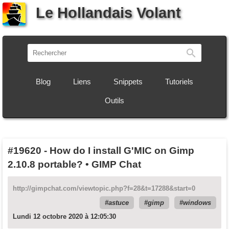
Le Hollandais Volant
Recherch
Blog
Liens
Snippets
Tutoriels
Outils
#19620
-
How do I install G'MIC on Gimp
2.10.8 portable? • GIMP Chat
http://gimpchat.com/viewtopic.php?f=28&t=17288&start=0
astuce
gimp
windows
Lundi 12 octobre 2020 à 12:05:30