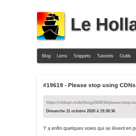
Le Holl
Blog
Liens
Snippets
Tutoriels
Outils
#19619
-
Please stop using CDNs f
https://shkspr.mobi/blog/2020/10/please-stop-usi
Dimanche 11 octobre 2020 à 19:38:36
Y a enfin quelques voies qui se lèvent en p