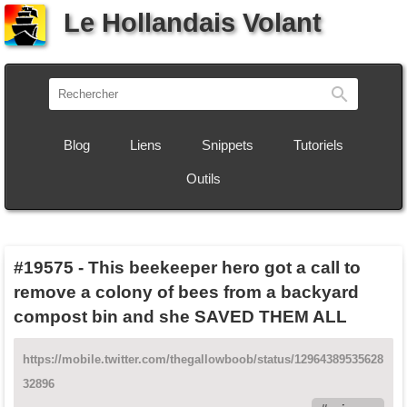
Le Hollandais Volant
Recherch
Blog
Liens
Snippets
Tutoriels
Outils
#19575
-
This beekeeper hero got a call to
remove a colony of bees from a backyard
compost bin and she SAVED THEM ALL
https://mobile.twitter.com/thegallowboob/status/12964389535628
32896