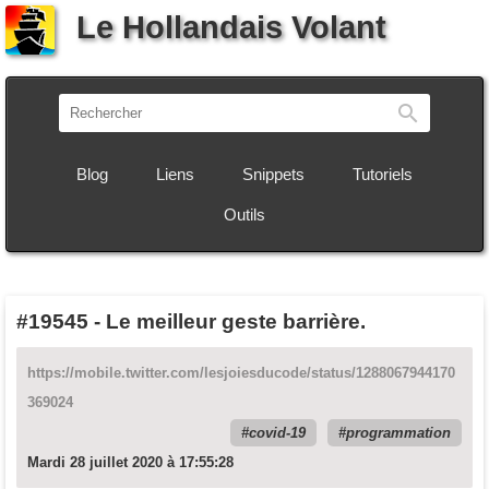
Le Hollandais Volant
Recherch
Blog
Liens
Snippets
Tutoriels
Outils
#19545
-
Le meilleur geste barrière.
https://mobile.twitter.com/lesjoiesducode/status/1288067944170
369024
covid-19
programmation
Mardi 28 juillet 2020 à 17:55:28