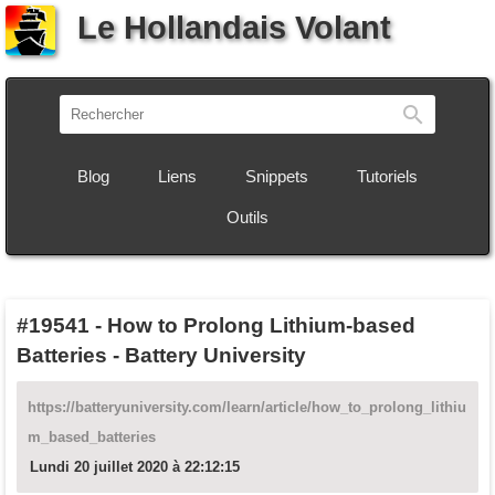
Le Hollandais Volant
Recherch
Blog
Liens
Snippets
Tutoriels
Outils
#19541
-
How to Prolong Lithium-based
Batteries - Battery University
https://batteryuniversity.com/learn/article/how_to_prolong_lithiu
m_based_batteries
Lundi 20 juillet 2020 à 22:12:15