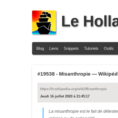
Le Holl
Blog
Liens
Snippets
Tutoriels
Outils
#19538
-
Misanthropie — Wikipéd
https://fr.wikipedia.org/wiki/Misanthropie
Jeudi 16 juillet 2020 à 21:45:17
La
misanthropie
est le fait de détes