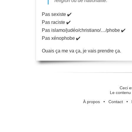
religion ou de nationalité.
Pas sexiste ✔️
Pas raciste ✔️
Pas islamo/judéo/christiano/…/phobe ✔️
Pas xénophobe ✔️
Ouais ça me va ça, je vais prendre ça.
Ceci e
Le contenu 
À propos
•
Contact
•