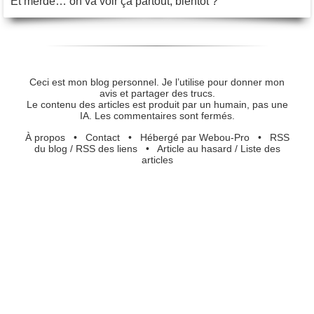
Et merde… on va voir ça partout, bientôt ?
Ceci est mon blog personnel. Je l’utilise pour donner mon
avis et partager des trucs.
Le contenu des articles est produit par un humain, pas une
IA. Les commentaires sont fermés.
À propos
•
Contact
•
Hébergé par Webou-Pro
•
RSS
du blog
/
RSS des liens
•
Article au hasard
/
Liste des
articles