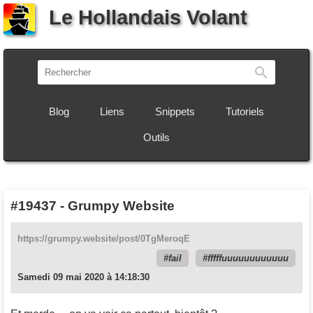
Le Hollandais Volant
Recherch
Blog
Liens
Snippets
Tutoriels
Outils
#19437
-
Grumpy Website
https://grumpy.website/post/0TgMeroqE
fail
fffffuuuuuuuuuuuu
Samedi 09 mai 2020 à 14:18:30