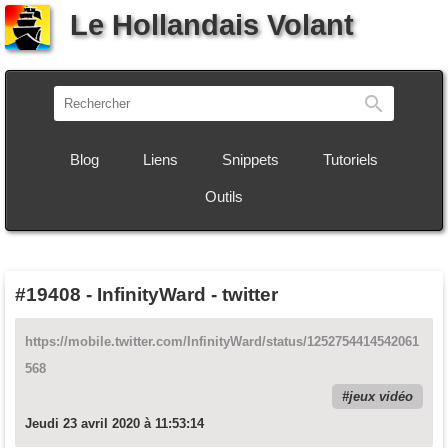
Le Hollandais Volant
Recherch
Blog
Liens
Snippets
Tutoriels
Outils
#19408
-
InfinityWard - twitter
https://mobile.twitter.com/InfinityWard/status/1252754414542061
568
jeux vidéo
Jeudi 23 avril 2020 à 11:53:14