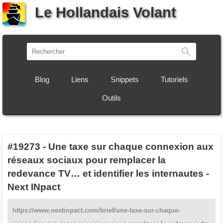
Le Hollandais Volant
Recherch
Blog
Liens
Snippets
Tutoriels
Outils
#19273
-
Une taxe sur chaque connexion aux
réseaux sociaux pour remplacer la
redevance TV… et identifier les internautes -
Next INpact
https://www.nextinpact.com/brief/une-taxe-sur-chaque-