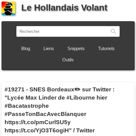
Le Hollandais Volant
Recherch
Blog
Liens
Snippets
Tutoriels
Outils
#19271
-
SNES Bordeaux✏️ sur Twitter :
"Lycée Max Linder de #Libourne hier
#Bacatastrophe
#PasseTonBacAvecBlanquer
https://t.co/pmCurlSU5y
https://t.co/YjO3T6ogiH" / Twitter