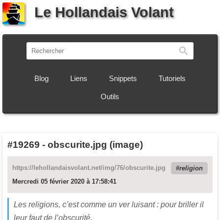
Le Hollandais Volant
Recherch
Blog
Liens
Snippets
Tutoriels
Outils
#19269
-
obscurite.jpg (image)
https://lehollandaisvolant.net/img/76/obscurite.jpg
religion
Mercredi 05 février 2020 à 17:58:41
Les religions, c’est comme un ver luisant : pour briller il
leur faut de l’obscurité.