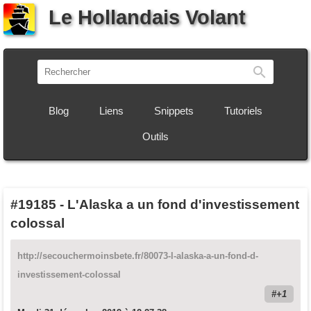
Le Hollandais Volant
Recherch
Blog
Liens
Snippets
Tutoriels
Outils
#19185
-
L'Alaska a un fond d'investissement
colossal
http://secouchermoinsbete.fr/80073-l-alaska-a-un-fond-d-
investissement-colossal
+1