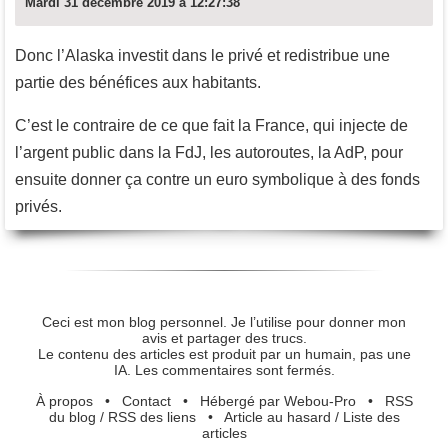
Mardi 31 décembre 2019 à 12:27:38
Donc l’Alaska investit dans le privé et redistribue une
partie des bénéfices aux habitants.
C’est le contraire de ce que fait la France, qui injecte de
l’argent public dans la FdJ, les autoroutes, la AdP, pour
ensuite donner ça contre un euro symbolique à des fonds
privés.
Ceci est mon blog personnel. Je l’utilise pour donner mon
avis et partager des trucs.
Le contenu des articles est produit par un humain, pas une
IA. Les commentaires sont fermés.
À propos
•
Contact
•
Hébergé par Webou-Pro
•
RSS
du blog
/
RSS des liens
•
Article au hasard
/
Liste des
articles