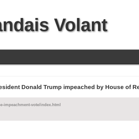
andais Volant
sident Donald Trump impeached by House of Rep
use-impeachment-vote/index.html