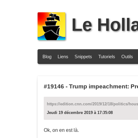
Le Holl
Blog
Liens
Snippets
Tutoriels
Outils
#19146
-
Trump impeachment: Pre
https://edition.cnn.com/2019/12/18/politics/ho
Jeudi 19 décembre 2019 à 17:35:08
Ok, on en est là.