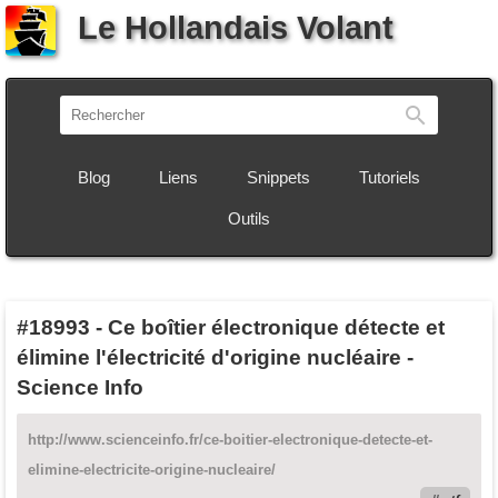
Le Hollandais Volant
Recherch
Blog
Liens
Snippets
Tutoriels
Outils
#18993
-
Ce boîtier électronique détecte et
élimine l'électricité d'origine nucléaire -
Science Info
http://www.scienceinfo.fr/ce-boitier-electronique-detecte-et-
elimine-electricite-origine-nucleaire/