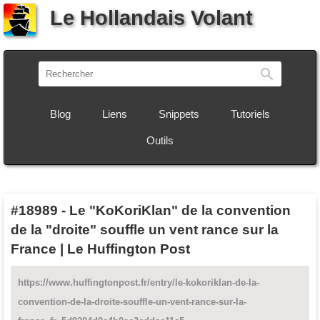
Le Hollandais Volant
Recherch
Blog
Liens
Snippets
Tutoriels
Outils
#18989
-
Le "KoKoriKlan" de la convention
de la "droite" souffle un vent rance sur la
France | Le Huffington Post
https://www.huffingtonpost.fr/entry/le-kokoriklan-de-la-
convention-de-la-droite-souffle-un-vent-rance-sur-la-