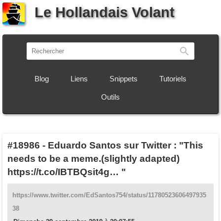
Le Hollandais Volant
Recherch
Blog
Liens
Snippets
Tutoriels
Outils
#18986
-
Eduardo Santos sur Twitter : "This
needs to be a meme.(slightly adapted)
https://t.co/IBTBQsit4g… "
https://www.twitter.com/EdSantos754/status/11780523606497935
38