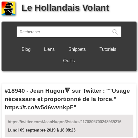
Le Hollandais Volant
Recherch
Blog
Liens
Snippets
Tutoriels
Outils
#18940
-
Jean Hugon🔻 sur Twitter : ""Usage
nécessaire et proportionné de la force."
https://t.co/w5d6wvnkpF"
https://twitter.com/JeanHugon3/status/1170805700248969216
Lundi 09 septembre 2019 à 18:08:23