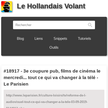
Le Hollandais Volant
Recherch
Blog
Liens
Snippets
Tutoriels
Outils
#18917
-
3e coupure pub, films de cinéma le
mercredi... tout ce qui va changer à la télé -
Le Parisien
http://www.leparisien.fr/culture-loisirs/tv/reforme-de-l-
audiovisuel-tout-ce-qui-va-changer-a-la-tele-03-09-2019-