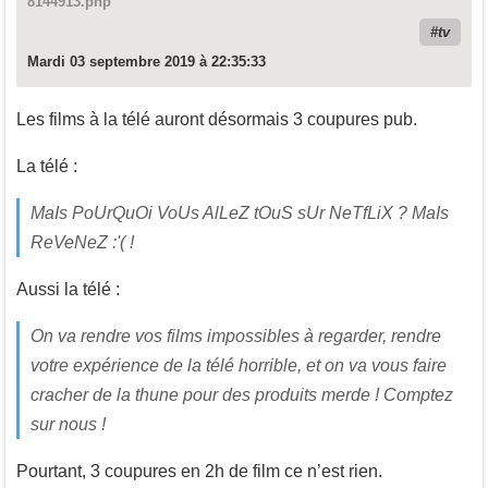
8144913.php
tv
Mardi 03 septembre 2019 à 22:35:33
Les films à la télé auront désormais 3 coupures pub.
La télé :
MaIs PoUrQuOi VoUs AlLeZ tOuS sUr NeTfLiX ? MaIs
ReVeNeZ :'( !
Aussi la télé :
On va rendre vos films impossibles à regarder, rendre
votre expérience de la télé horrible, et on va vous faire
cracher de la thune pour des produits merde ! Comptez
sur nous !
Pourtant, 3 coupures en 2h de film ce n’est rien.