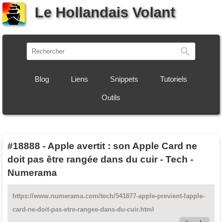
Le Hollandais Volant
Recherch
Blog
Liens
Snippets
Tutoriels
Outils
#18888
-
Apple avertit : son Apple Card ne
doit pas être rangée dans du cuir - Tech -
Numerama
https://www.numerama.com/tech/541877-apple-previent-lapple-
card-ne-doit-pas-etre-rangee-dans-du-cuir.html