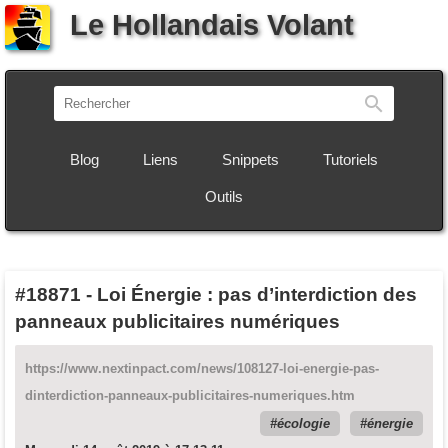
Le Hollandais Volant
Recherch
Blog
Liens
Snippets
Tutoriels
Outils
#18871
-
Loi Énergie : pas d’interdiction des
panneaux publicitaires numériques
https://www.nextinpact.com/news/108127-loi-energie-pas-
dinterdiction-panneaux-publicitaires-numeriques.htm
écologie
énergie