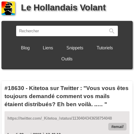
Le Hollandais Volant
Recherch
Blog
Liens
Snippets
Tutoriels
Outils
#18630
-
Kitetoa sur Twitter : "Vous vous êtes
toujours demandé comment vos mails
étaient distribués? Eh ben voilà. ..… "
https://twitter.com/_Kitetoa_/status/1130404343658754048
email