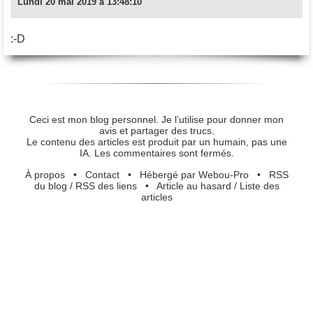
Lundi 20 mai 2019 à 13:48:10
:-D
Ceci est mon blog personnel. Je l’utilise pour donner mon
avis et partager des trucs.
Le contenu des articles est produit par un humain, pas une
IA. Les commentaires sont fermés.
À propos
•
Contact
•
Hébergé par Webou-Pro
•
RSS
du blog
/
RSS des liens
•
Article au hasard
/
Liste des
articles