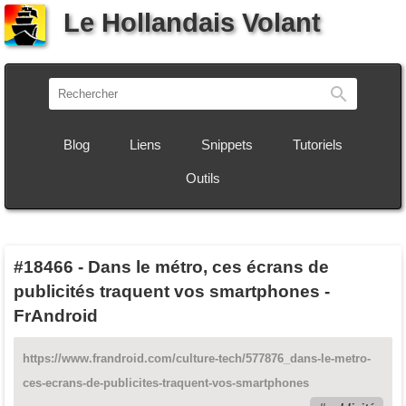
Le Hollandais Volant
Recherch
Blog
Liens
Snippets
Tutoriels
Outils
#18466
-
Dans le métro, ces écrans de
publicités traquent vos smartphones -
FrAndroid
https://www.frandroid.com/culture-tech/577876_dans-le-metro-
ces-ecrans-de-publicites-traquent-vos-smartphones