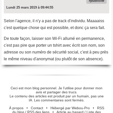
publicité
Lundi 25 mars 2019 à 09:44:55
Selon l'agence, il n'y a pas de track d'individu. Maaaaiss
c'est quelque chose qui est possible, et donc ça sera fait.
De toute façon, laisser son Wi-Fi allumé en permanence,
c'est pas pire que porter un tshirt avec écrit son nom, son
adresse ou son numéro de sécurité social, c'est à peu près
le même niveau d'anonymat (ou plutôt de son absence).
Ceci est mon blog personnel. Je l’utilise pour donner mon
avis et partager des trucs.
Le contenu des articles est produit par un humain, pas une
IA. Les commentaires sont fermés.
À propos
•
Contact
•
Hébergé par Webou-Pro
•
RSS
du blog
/
RSS des liens
•
Article au hasard
/
Liste des